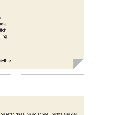
n
nate
lich
ling
ttelbar
on jetzt, dass ihn so schnell nichts aus der