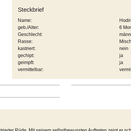
Steckbrief
Name:
Hodi
geb./Alter:
6 Mo
Geschlecht:
männ
Rasse:
Misch
kastriert:
nein
gechipt:
ja
geimpft:
ja
vermittelbar:
vermi
t
trierter Rüde. Mit seinem selbstbewussten Auftreten zeigt er sch