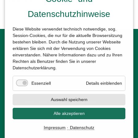
Quelle:
eRecht24
Datenschutzhinweise
Diese Website verwendet technisch notwendige, sog.
Session-Cookies, die nur für die aktuelle Browsersitzung
Kontakt
bestehen bleiben. Durch die Nutzung unserer Webseite
Tierschutzhof Projekt Amazing e.V.
erklären Sie sich mit der Verwendung von Cookies
Petra Aderhold
einverstanden. Nähere Informationen dazu und zu Ihren
Salzendeicher Straße 30
Rechten als Benutzer finden Sie in unserer
26939 Ovelgönne
Datenschutzerklärung.
Tel.: 0152 33757144
Essenziell
Details einblenden
E-Mail:
info@projekt-amazing.de
Auswahl speichern
© 2026 Dalsper Hellmer Hof - Projekt Amazing
Alle akzeptieren
Impressum
Datenschutz
Impressum
Datenschutz
Privatsphäre-Einstellungen