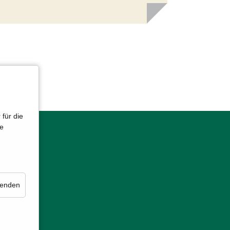
für die
te
lenden